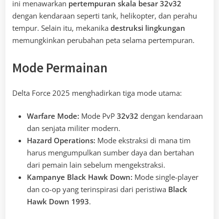
ini menawarkan
pertempuran skala besar 32v32
dengan kendaraan seperti tank, helikopter, dan perahu
tempur. Selain itu, mekanika
destruksi lingkungan
memungkinkan perubahan peta selama pertempuran.
Mode Permainan
Delta Force 2025 menghadirkan tiga mode utama:
Warfare Mode:
Mode PvP
32v32
dengan kendaraan
dan senjata militer modern.
Hazard Operations:
Mode ekstraksi di mana tim
harus mengumpulkan sumber daya dan bertahan
dari pemain lain sebelum mengekstraksi.
Kampanye Black Hawk Down:
Mode single-player
dan co-op yang terinspirasi dari peristiwa
Black
Hawk Down 1993
.