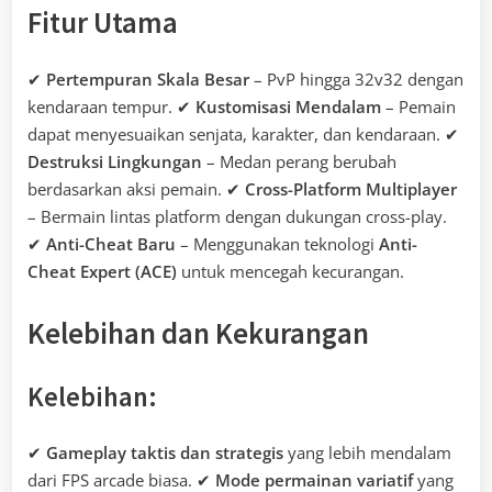
Fitur Utama
✔
Pertempuran Skala Besar
– PvP hingga 32v32 dengan
kendaraan tempur. ✔
Kustomisasi Mendalam
– Pemain
dapat menyesuaikan senjata, karakter, dan kendaraan. ✔
Destruksi Lingkungan
– Medan perang berubah
berdasarkan aksi pemain. ✔
Cross-Platform Multiplayer
– Bermain lintas platform dengan dukungan cross-play.
✔
Anti-Cheat Baru
– Menggunakan teknologi
Anti-
Cheat Expert (ACE)
untuk mencegah kecurangan.
Kelebihan dan Kekurangan
Kelebihan:
✔
Gameplay taktis dan strategis
yang lebih mendalam
dari FPS arcade biasa. ✔
Mode permainan variatif
yang