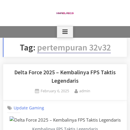
Skip
to
content
Tag:
pertempuran 32v32
Delta Force 2025 – Kembalinya FPS Taktis
Legendaris
Posted
By
February 6, 2025
admin
on
Update Gaming
Kembalinya FPS Taktis Legendaris