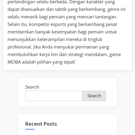
pertandingan selalu berbeda. Dengan karakter yang
dapat disesuaikan dan taktik yang berkembang, genre ini
selalu menarik bagi pemain yang mencari tantangan.
Selain itu, kompetisi esports yang berkembang pesat
memberikan banyak kesempatan bagi pemain untuk
menunjukkan keterampilan mereka di tingkat
profesional. Jika Anda menyukai permainan yang
membutuhkan kerja tim dan strategi mendalam, game
MOBA adalah pilihan yang tepat!
Search
Search
Recent Posts