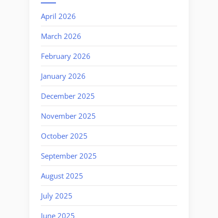
April 2026
March 2026
February 2026
January 2026
December 2025
November 2025
October 2025
September 2025
August 2025
July 2025
June 2025