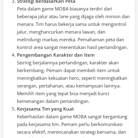
Strategi Berdasarkan Peta
Peta dalam game MOBA biasanya terdiri dari
beberapa jalur atau lane yang dijaga oleh minion dan
menara. Tim harus bekerja sama untuk mengontrol
jalur, menghancurkan menara lawan, dan
melindungi markas mereka. Pemahaman peta dan
kontrol area sangat menentukan hasil pertandingan.
Pengembangan Karakter dan Item
Seiring berjalannya pertandingan, karakter akan
berkembang. Pemain dapat membeli item untuk
meningkatkan kekuatan hero, seperti meningkatkan
serangan, pertahanan, atau kemampuan lainnya.
Memilih item yang tepat bisa menjadi kunci
kemenangan dalam pertandingan.
Kerjasama Tim yang Kuat
Keberhasilan dalam game MOBA sangat bergantung
pada kerjasama tim. Pemain perlu berkomunikasi
secara efektif, merencanakan strategi bersama, dan