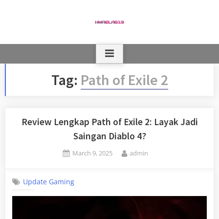
Skip
to
content
Tag:
Path of Exile 2
Review Lengkap Path of Exile 2: Layak Jadi
Saingan Diablo 4?
Posted
By
March 9, 2025
admin
on
Update Gaming