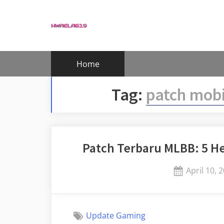
Skip
to
content
Home
Tag:
patch mobi
Patch Terbaru MLBB: 5 H
Posted
April 10, 
on
Update Gaming