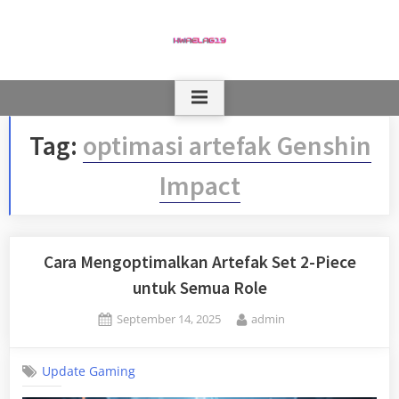
Skip
to
content
Tag:
optimasi artefak Genshin
Impact
Cara Mengoptimalkan Artefak Set 2-Piece
untuk Semua Role
Posted
By
September 14, 2025
admin
on
Update Gaming