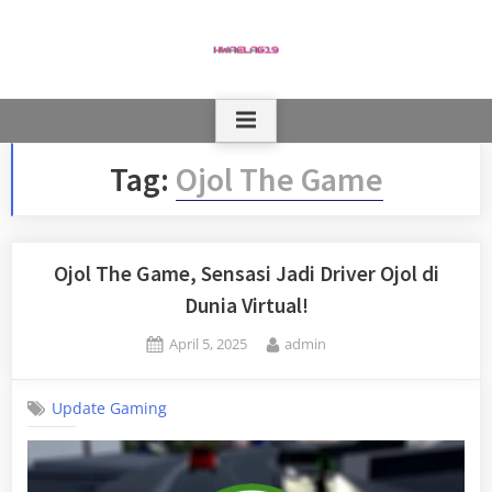
Skip
to
content
Tag:
Ojol The Game
Ojol The Game, Sensasi Jadi Driver Ojol di
Dunia Virtual!
Posted
By
April 5, 2025
admin
on
Update Gaming