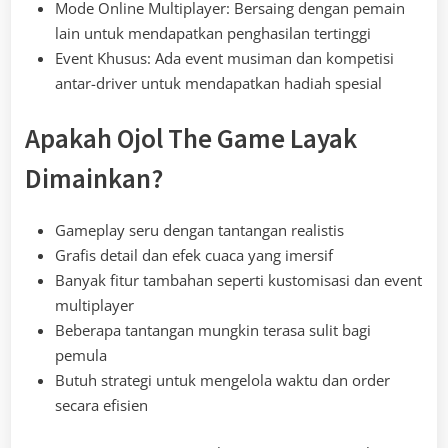
Mode Online Multiplayer: Bersaing dengan pemain
lain untuk mendapatkan penghasilan tertinggi
Event Khusus: Ada event musiman dan kompetisi
antar-driver untuk mendapatkan hadiah spesial
Apakah Ojol The Game Layak
Dimainkan?
Gameplay seru dengan tantangan realistis
Grafis detail dan efek cuaca yang imersif
Banyak fitur tambahan seperti kustomisasi dan event
multiplayer
Beberapa tantangan mungkin terasa sulit bagi
pemula
Butuh strategi untuk mengelola waktu dan order
secara efisien