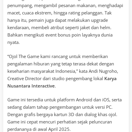
penumpang, mengambil pesanan makanan, menghadapi
macet, cuaca ekstrem, hingga rating pelanggan. Tak
hanya itu, pemain juga dapat melakukan upgrade
kendaraan, membeli atribut seperti jaket dan helm.
Bahkan mengikuti event bonus poin layaknya dunia
nyata.
“Ojol The Game kami rancang untuk memberikan
pengalaman hiburan yang tetap terasa dekat dengan
keseharian masyarakat Indonesia,” kata Andi Nugroho,
Creative Director dari studio pengembang lokal
Karya
Nusantara Interactive
.
Game ini tersedia untuk platform Android dan iOS, serta
sedang dalam tahap pengembangan untuk versi PC.
Dengan grafis bergaya kartun 3D dan dialog khas ojol.
Game ini cepat mencuri perhatian sejak peluncuran
perdananya di awal April 2025.