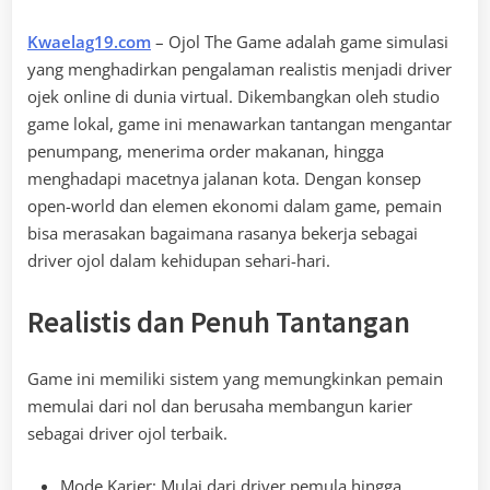
Kwaelag19.com
– Ojol The Game adalah game simulasi
yang menghadirkan pengalaman realistis menjadi driver
ojek online di dunia virtual. Dikembangkan oleh studio
game lokal, game ini menawarkan tantangan mengantar
penumpang, menerima order makanan, hingga
menghadapi macetnya jalanan kota. Dengan konsep
open-world dan elemen ekonomi dalam game, pemain
bisa merasakan bagaimana rasanya bekerja sebagai
driver ojol dalam kehidupan sehari-hari.
Realistis dan Penuh Tantangan
Game ini memiliki sistem yang memungkinkan pemain
memulai dari nol dan berusaha membangun karier
sebagai driver ojol terbaik.
Mode Karier: Mulai dari driver pemula hingga