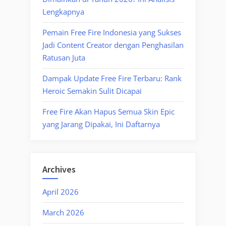
Lengkapnya
Pemain Free Fire Indonesia yang Sukses
Jadi Content Creator dengan Penghasilan
Ratusan Juta
Dampak Update Free Fire Terbaru: Rank
Heroic Semakin Sulit Dicapai
Free Fire Akan Hapus Semua Skin Epic
yang Jarang Dipakai, Ini Daftarnya
Archives
April 2026
March 2026