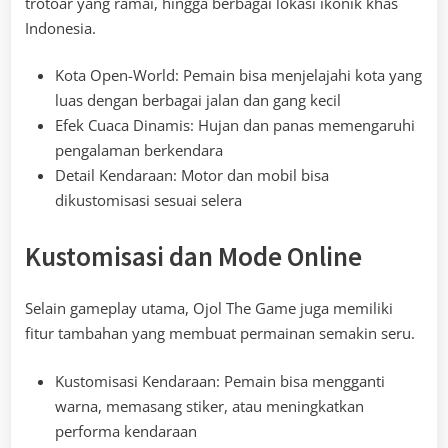
trotoar yang ramai, hingga berbagai lokasi ikonik khas
Indonesia.
Kota Open-World: Pemain bisa menjelajahi kota yang
luas dengan berbagai jalan dan gang kecil
Efek Cuaca Dinamis: Hujan dan panas memengaruhi
pengalaman berkendara
Detail Kendaraan: Motor dan mobil bisa
dikustomisasi sesuai selera
Kustomisasi dan Mode Online
Selain gameplay utama, Ojol The Game juga memiliki
fitur tambahan yang membuat permainan semakin seru.
Kustomisasi Kendaraan: Pemain bisa mengganti
warna, memasang stiker, atau meningkatkan
performa kendaraan