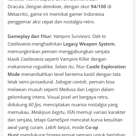
Dracula.
Dengan demikian
, dengan skor
94/100
di
Metacritic, game ini memikat gamer Indonesia
penggemar aksi cepat dan nostalgia retro.
Gameplay dan Fitur
:
Vampire Survivors: Ode to
Castlevania
menghadirkan
Legacy Weapon System
,
memungkinkan pemain menggabungkan senjata
klasik
Castlevania
seperti Vampire Killer dengan
mekanisme roguelike.
Selain itu
, fitur
Castle Exploration
Mode
menambahkan level bertema kastil dengan tata
letak semi-prosedural.
Sebagai contoh
, pemain bisa
melawan musuh seperti Medusa dan Legion dalam
gelombang intens. Visual pixel art bergaya retro,
didukung
60 fps
, menciptakan nuansa nostalgia yang
memukau.
Meskipun begitu
, IGN memuji variasi karakter
dan senjata, tetapi GameSpot mencatat kurva kesulitan
awal yang curam.
Lebih lanjut
, mode
Co-op
Hunt
mendukung hingga empat pemain untuk bertahan