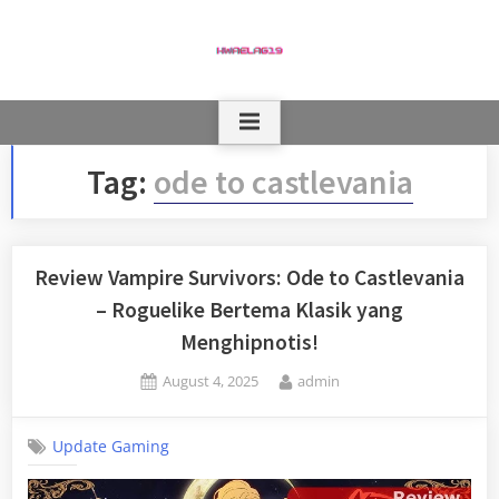
Skip
to
content
Tag:
ode to castlevania
Review Vampire Survivors: Ode to Castlevania
– Roguelike Bertema Klasik yang
Menghipnotis!
Posted
By
August 4, 2025
admin
on
Update Gaming