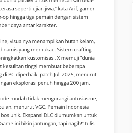
ua dunia paralel untuk memecahkan teka-
erasa seperti ujian jiwa,” kata Arif, gamer
 co-op hingga tiga pemain dengan sistem
er daya antar karakter.
ine, visualnya menampilkan hutan kelam,
 dinamis yang memukau. Sistem crafting
meningkatkan kustomisasi. X memuji “dunia
at kesulitan tinggi membuat beberapa
g di PC diperbaiki patch Juli 2025, menurut
engan eksplorasi penuh hingga 200 jam.
a mode mudah tidak mengurangi antusiasme,
ebulan, menurut VGC. Pemain Indonesia
in bos unik. Ekspansi DLC diumumkan untuk
me ini bikin jantungan, tapi nagih!” tulis