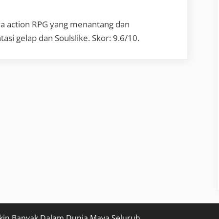
a action RPG yang menantang dan
i gelap dan Soulslike. Skor: 9.6/10.
kin Banyak Dalam Dunia Maya Seluruh