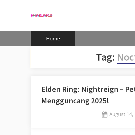
Skip
to
content
Home
Tag:
Noc
Elden Ring: Nightreign – P
Mengguncang 2025!
Posted
August 14,
on