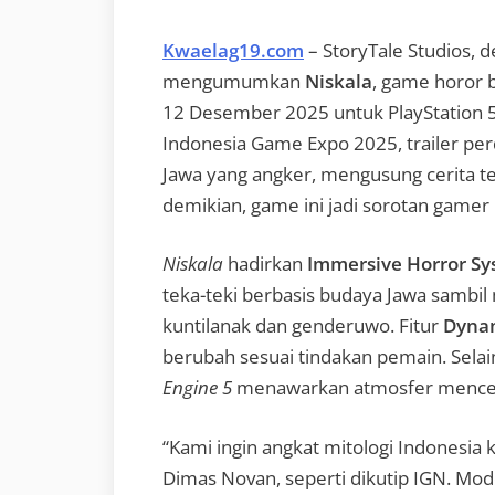
Kwaelag19.com
– StoryTale Studios, d
mengumumkan
Niskala
, game horor b
12 Desember 2025 untuk PlayStation 5,
Indonesia Game Expo 2025, trailer p
Jawa yang angker, mengusung cerita te
demikian, game ini jadi sorotan gamer
Niskala
hadirkan
Immersive Horror S
teka-teki berbasis budaya Jawa sambil 
kuntilanak dan genderuwo. Fitur
Dynam
berubah sesuai tindakan pemain. Selain
Engine 5
menawarkan atmosfer menc
“Kami ingin angkat mitologi Indonesia 
Dimas Novan, seperti dikutip IGN. Mo