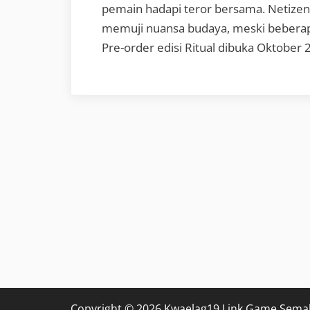
pemain hadapi teror bersama. Netizen 
memuji nuansa budaya, meski beberapa 
Pre-order edisi Ritual dibuka Oktobe
Copyright © 2026 Kwaelag19 Link Game Sema