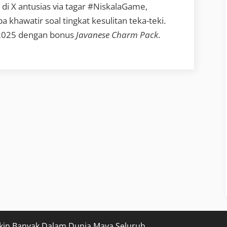
di X antusias via tagar #NiskalaGame,
khawatir soal tingkat kesulitan teka-teki.
r 2025 dengan bonus
Javanese Charm Pack
.
kin Banyak Dalam Dunia Maya Seluruh