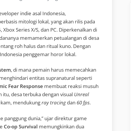
eveloper indie asal Indonesia,
erbasis mitologi lokal, yang akan rilis pada
 Xbox Series X/S, dan PC. Diperkenalkan di
erdananya memamerkan petualangan di desa
ntang roh halus dan ritual kuno. Dengan
 Indonesia penggemar horor lokal.
ystem
, di mana pemain harus memecahkan
menghindari entitas supranatural seperti
ic Fear Response
membuat reaksi musuh
 itu, desa terbuka dengan visual
Unreal
ekam, mendukung
ray tracing
dan
60 fps
.
ke panggung dunia,” ujar direktur game
de
Co-op Survival
memungkinkan dua