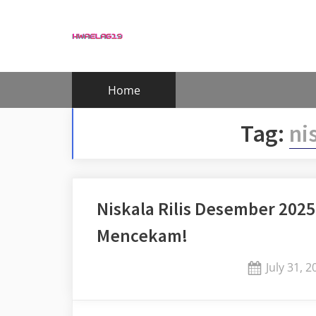
Skip
to
content
Home
Tag:
ni
Niskala Rilis Desember 2025
Mencekam!
Posted
July 31, 2
on