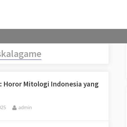
skalagame
: Horor Mitologi Indonesia yang
By
025
admin