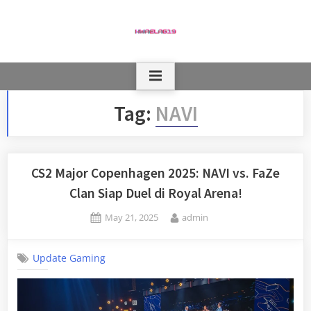
Skip
to
content
Tag:
NAVI
CS2 Major Copenhagen 2025: NAVI vs. FaZe
Clan Siap Duel di Royal Arena!
Posted
By
May 21, 2025
admin
on
Update Gaming