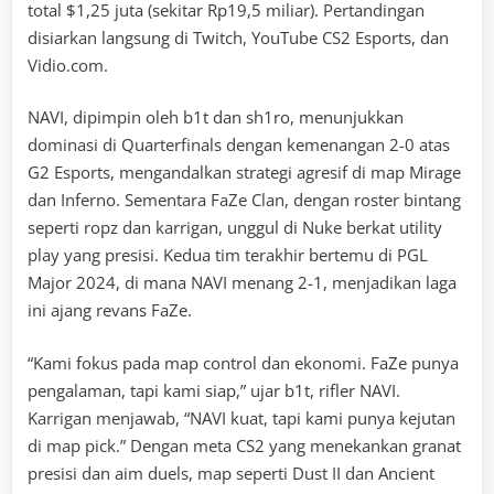
total $1,25 juta (sekitar Rp19,5 miliar). Pertandingan
disiarkan langsung di Twitch, YouTube CS2 Esports, dan
Vidio.com.
NAVI, dipimpin oleh b1t dan sh1ro, menunjukkan
dominasi di Quarterfinals dengan kemenangan 2-0 atas
G2 Esports, mengandalkan strategi agresif di map Mirage
dan Inferno. Sementara FaZe Clan, dengan roster bintang
seperti ropz dan karrigan, unggul di Nuke berkat utility
play yang presisi. Kedua tim terakhir bertemu di PGL
Major 2024, di mana NAVI menang 2-1, menjadikan laga
ini ajang revans FaZe.
“Kami fokus pada map control dan ekonomi. FaZe punya
pengalaman, tapi kami siap,” ujar b1t, rifler NAVI.
Karrigan menjawab, “NAVI kuat, tapi kami punya kejutan
di map pick.” Dengan meta CS2 yang menekankan granat
presisi dan aim duels, map seperti Dust II dan Ancient