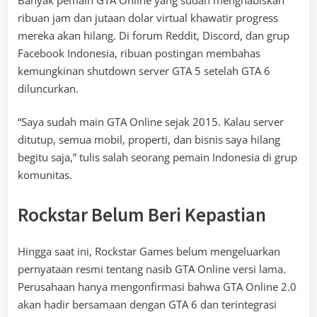
ribuan jam dan jutaan dolar virtual khawatir progress
mereka akan hilang. Di forum Reddit, Discord, dan grup
Facebook Indonesia, ribuan postingan membahas
kemungkinan shutdown server GTA 5 setelah GTA 6
diluncurkan.
“Saya sudah main GTA Online sejak 2015. Kalau server
ditutup, semua mobil, properti, dan bisnis saya hilang
begitu saja,” tulis salah seorang pemain Indonesia di grup
komunitas.
Rockstar Belum Beri Kepastian
Hingga saat ini, Rockstar Games belum mengeluarkan
pernyataan resmi tentang nasib GTA Online versi lama.
Perusahaan hanya mengonfirmasi bahwa GTA Online 2.0
akan hadir bersamaan dengan GTA 6 dan terintegrasi