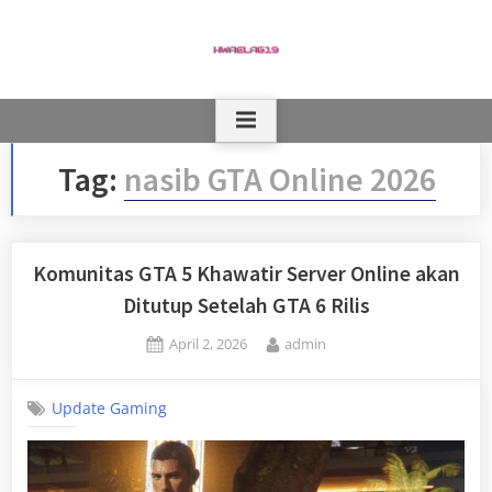
Skip
to
content
Tag:
nasib GTA Online 2026
Komunitas GTA 5 Khawatir Server Online akan
Ditutup Setelah GTA 6 Rilis
Posted
By
April 2, 2026
admin
on
Update Gaming