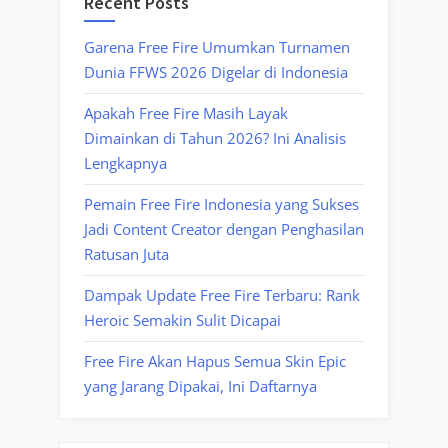
Recent Posts
Garena Free Fire Umumkan Turnamen
Dunia FFWS 2026 Digelar di Indonesia
Apakah Free Fire Masih Layak
Dimainkan di Tahun 2026? Ini Analisis
Lengkapnya
Pemain Free Fire Indonesia yang Sukses
Jadi Content Creator dengan Penghasilan
Ratusan Juta
Dampak Update Free Fire Terbaru: Rank
Heroic Semakin Sulit Dicapai
Free Fire Akan Hapus Semua Skin Epic
yang Jarang Dipakai, Ini Daftarnya