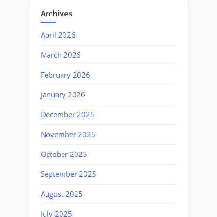
Archives
April 2026
March 2026
February 2026
January 2026
December 2025
November 2025
October 2025
September 2025
August 2025
July 2025