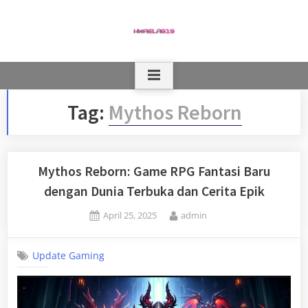
Skip
to
content
Tag:
Mythos Reborn
Mythos Reborn: Game RPG Fantasi Baru
dengan Dunia Terbuka dan Cerita Epik
Posted
By
April 25, 2025
admin
on
Update Gaming