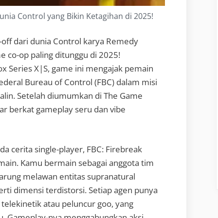
Dunia Control yang Bikin Ketagihan di 2025!
n-off dari dunia Control karya Remedy
e co-op paling ditunggu di 2025!
box Series X|S, game ini mengajak pemain
ederal Bureau of Control (FBC) dalam misi
nalin. Setelah diumumkan di The Game
r berkat gameplay seru dan vibe
a cerita single-player, FBC: Firebreak
emain. Kamu bermain sebagai anggota tim
tarung melawan entitas supranatural
rti dimensi terdistorsi. Setiap agen punya
 telekinetik atau peluncur goo, yang
ru. Gameplay-nya menggabungkan aksi