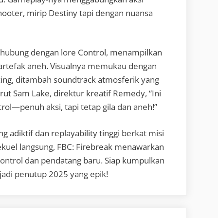
hooter, mirip Destiny tapi dengan nuansa
erhubung dengan lore Control, menampilkan
 artefak aneh. Visualnya memukau dengan
cing, ditambah soundtrack atmosferik yang
t Sam Lake, direktur kreatif Remedy, “Ini
ol—penuh aksi, tapi tetap gila dan aneh!”
adiktif dan replayability tinggi berkat misi
ekuel langsung, FBC: Firebreak menawarkan
ntrol dan pendatang baru. Siap kumpulkan
jadi penutup 2025 yang epik!