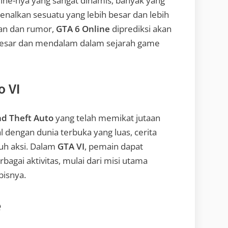
ne-nya yang sangat dinamis, banyak yang
alkan sesuatu yang lebih besar dan lebih
ran dan rumor,
GTA 6 Online
diprediksi akan
 besar dan mendalam dalam sejarah game
o VI
d Theft Auto
yang telah memikat jutaan
al dengan dunia terbuka yang luas, cerita
uh aksi. Dalam
GTA VI
, pemain dapat
bagai aktivitas, mulai dari misi utama
bisnya.
e