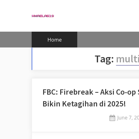
Skip
to
content
Home
Tag:
mult
FBC: Firebreak – Aksi Co-op
Bikin Ketagihan di 2025!
Posted
June 7, 2
on