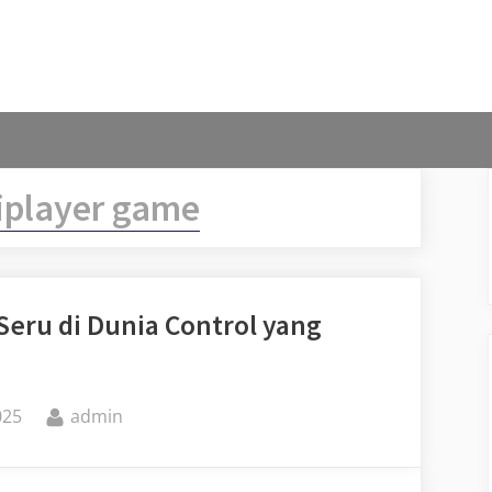
iplayer game
 Seru di Dunia Control yang
By
025
admin