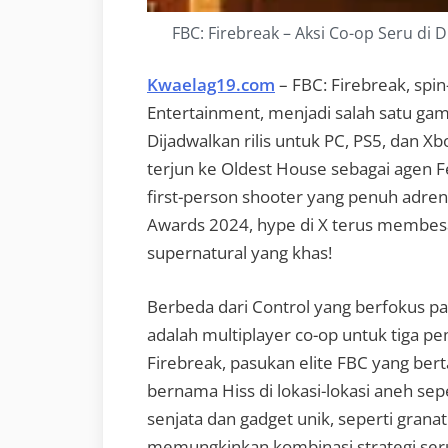
FBC: Firebreak – Aksi Co-op Seru di 
Kwaelag19.com
– FBC: Firebreak, spi
Entertainment, menjadi salah satu gam
Dijadwalkan rilis untuk PC, PS5, dan X
terjun ke Oldest House sebagai agen F
first-person shooter yang penuh adre
Awards 2024, hype di X terus membesa
supernatural yang khas!
Berbeda dari Control yang berfokus pad
adalah multiplayer co-op untuk tiga p
Firebreak, pasukan elite FBC yang ber
bernama Hiss di lokasi-lokasi aneh sepe
senjata dan gadget unik, seperti granat
memungkinkan kombinasi strategi se