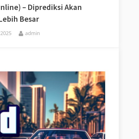
nline) – Diprediksi Akan
Lebih Besar
By
 2025
admin