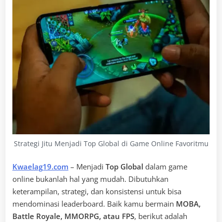
Strategi Jitu Menjadi Top Global di Game Online Favoritmu
Kwaelag19.com
– Menjadi
Top Global
dalam game
online bukanlah hal yang mudah. Dibutuhkan
keterampilan, strategi, dan konsistensi untuk bisa
mendominasi leaderboard. Baik kamu bermain
MOBA,
Battle Royale, MMORPG, atau FPS
, berikut adalah