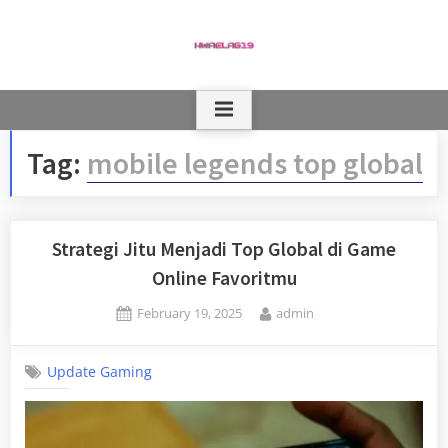
Skip
to
content
Tag:
mobile legends top global
Strategi Jitu Menjadi Top Global di Game
Online Favoritmu
Posted
By
February 19, 2025
admin
on
Update Gaming