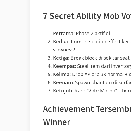
7 Secret Ability Mob V
Pertama
: Phase 2 aktif di
Kedua
: Immune potion effect kec
slowness!
Ketiga
: Break block di sekitar saa
Keempat
: Steal item dari inventor
Kelima
: Drop XP orb 3x normal + se
Keenam
: Spawn phantom di surfa
Ketujuh
: Rare “Vote Morph” – ber
Achievement Tersembu
Winner