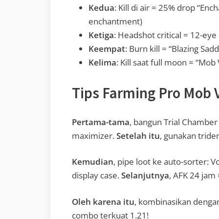
Kedua
: Kill di air = 25% drop “En
enchantment)
Ketiga
: Headshot critical = 12-eye
Keempat
: Burn kill = “Blazing S
Kelima
: Kill saat full moon = “Mob
Tips Farming Pro Mob 
Pertama-tama
, bangun Trial Chambe
maximizer.
Setelah itu
, gunakan trident
Kemudian
, pipe loot ke auto-sorter:
display case.
Selanjutnya
, AFK 24 jam
Oleh karena itu
, kombinasikan dengan
combo terkuat 1.21!