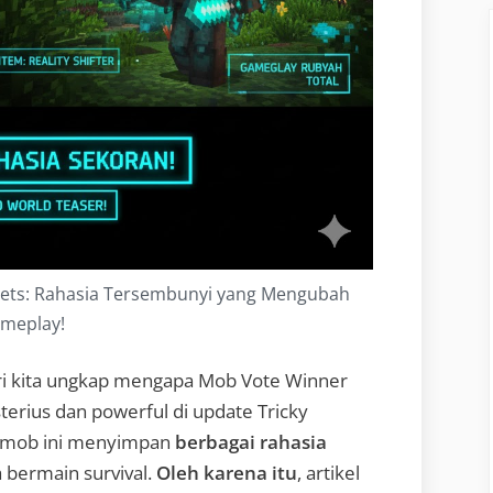
rets: Rahasia Tersembunyi yang Mengubah
meplay!
ri kita ungkap mengapa Mob Vote Winner
terius dan powerful di update Tricky
k, mob ini menyimpan
berbagai rahasia
 bermain survival.
Oleh karena itu
, artikel