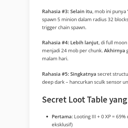
Rahasia #3:
Selain itu
, mob ini punya
spawn 5 minion dalam radius 32 block
trigger chain spawn.
Rahasia #4:
Lebih lanjut
, di full moo
menjadi 24 mob per chunk.
Akhirnya
g
malam hari.
Rahasia #5:
Singkatnya
secret struct
deep dark – hancurkan sculk sensor u
Secret Loot Table yang
Pertama
: Looting III + 0 XP = 69%
eksklusif)