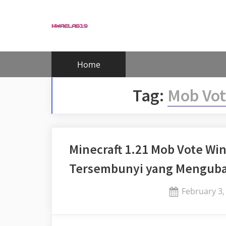
Skip
to
content
Home
Tag:
Mob Vot
Minecraft 1.21 Mob Vote Win
Tersembunyi yang Mengub
Posted
February 3,
on