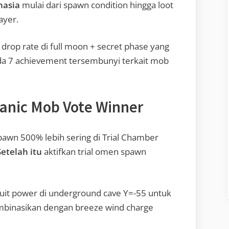
hasia
mulai dari spawn condition hingga loot
ayer.
 drop rate di full moon + secret phase yang
ada 7 achievement tersembunyi terkait mob
anic Mob Vote Winner
spawn 500% lebih sering di Trial Chamber
Setelah itu
aktifkan trial omen spawn
uit power di underground cave Y=-55 untuk
binasikan dengan breeze wind charge