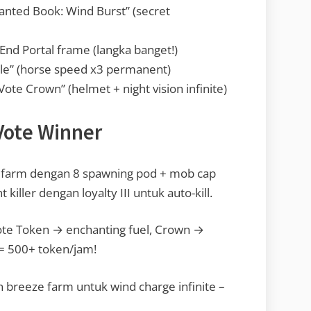
chanted Book: Wind Burst” (secret
 End Portal frame (langka banget!)
addle” (horse speed x3 permanent)
 Vote Crown” (helmet + night vision infinite)
Vote Winner
r farm dengan 8 spawning pod + mob cap
 killer dengan loyalty III untuk auto-kill.
 Vote Token → enchanting fuel, Crown →
 = 500+ token/jam!
 breeze farm untuk wind charge infinite –