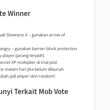
ote Winner
uali Slowness X – gunakan arrow of
t angry – gunakan barrier block protection
y player (jarang terjadi!)
cret XP multiplier di trial pod
ce malam hari jika belum dibunuh
ubah jadi player skin random!
nyi Terkait Mob Vote