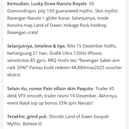
Kemudian, Lucky Draw Naruto Royale
. 50
Diamond/spin, pity 150 guaranteed mythic. Skin mythic
Rasengan Naruto + glider kunai. Selanjutnya, mode
Konoha map Land of Dawn: Hokage Rock hotdrop
Rasengan crate!
Selanjutnya, timeline & tips
. Rilis 15 Desember hotfix,
berlangsung 21 hari. Grafik Ultra 120Hz iPhone,
sensitivitas 85 gyro. RRQ Hoshi tes: “Rasengan Saber aim
naik 30%!” Pantau kode redeem MLBBXmas2025 voucher
ekstra!
Selain itu, rumor Pain villain skin Paquito
. Trailer 45
detik VFX smooth, trailer resmi 14 Desember. Akhirnya,
event Natal top up bonus 35% spin Naruto!
Terakhir, grind yuk
. Shinobi Land of Dawn booyah
Mythic. Believe it!