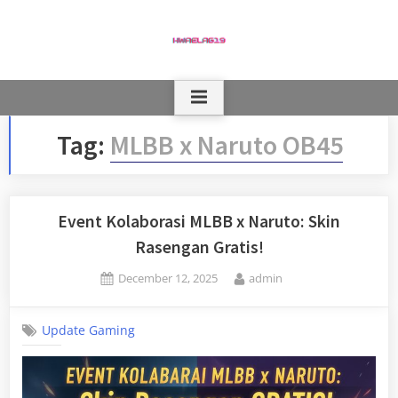
Skip
to
content
Tag:
MLBB x Naruto OB45
Event Kolaborasi MLBB x Naruto: Skin
Rasengan Gratis!
Posted
By
December 12, 2025
admin
on
Update Gaming