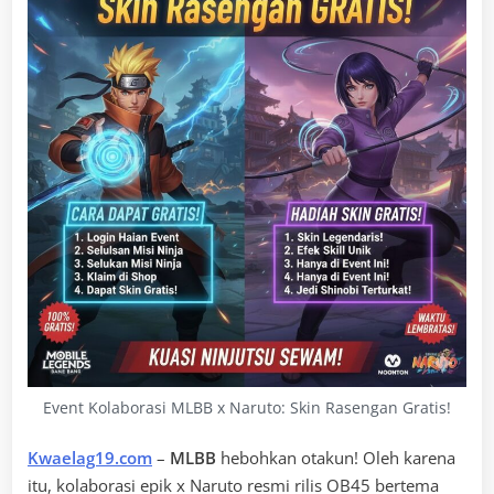
Event Kolaborasi MLBB x Naruto: Skin Rasengan Gratis!
Kwaelag19.com
–
MLBB
hebohkan otakun! Oleh karena
itu, kolaborasi epik x Naruto resmi rilis OB45 bertema