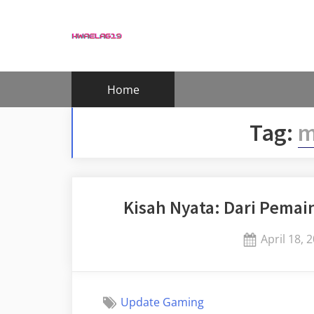
Skip
to
content
Home
Tag:
m
Kisah Nyata: Dari Pemai
Posted
April 18, 
on
Update Gaming