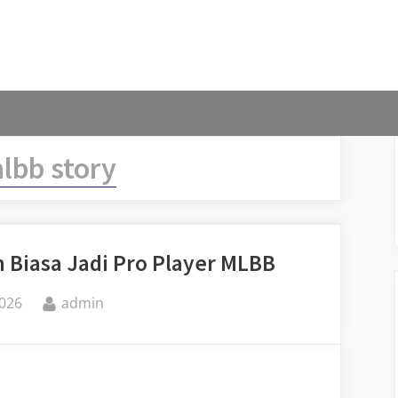
lbb story
n Biasa Jadi Pro Player MLBB
By
2026
admin