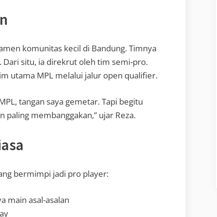
an
urnamen komunitas kecil di Bandung. Timnya
ari situ, ia direkrut oleh tim semi-pro.
im utama MPL melalui jalur open qualifier.
 MPL, tangan saya gemetar. Tapi begitu
n paling membanggakan,” ujar Reza.
iasa
ng bermimpi jadi pro player:
a main asal-asalan
lay