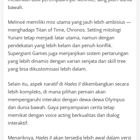
bawah.
Melinoë memiliki misi utama yang jauh lebih ambisius —
menghadapi Titan of Time, Chronos. Setting mitologi
Yunani tetap menjadi latar utama, namun dengan
pendekatan yang lebih kelam dan penuh konflik.
Supergiant Games juga menjanjikan sistem pertarungan
yang lebih dinamis dengan varian senjata dan skill tree
yang bisa dikustomisasi lebih dalam.
Selain itu, aspek naratif di
Hades II
dikembangkan secara
lebih kompleks, di mana pilihan pemain akan
mempengaruhi interaksi dengan dewa-dewa Olympus
dan dunia bawah. Gaya penyampaian cerita tetap
memikat dengan voice acting berkualitas dan dialog
interaktif.
Menariknya,
Hades II
akan tersedia lebih awal dalam versi