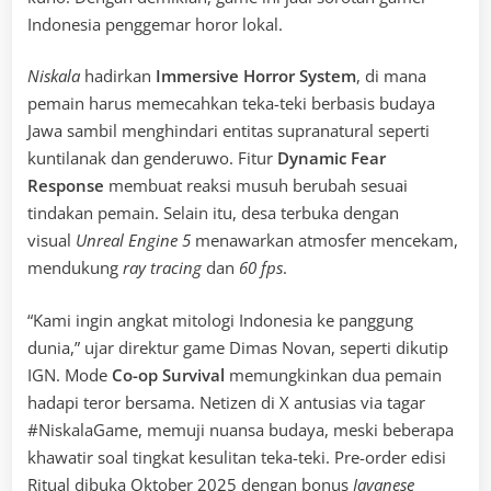
Indonesia penggemar horor lokal.
Niskala
hadirkan
Immersive Horror System
, di mana
pemain harus memecahkan teka-teki berbasis budaya
Jawa sambil menghindari entitas supranatural seperti
kuntilanak dan genderuwo. Fitur
Dynamic Fear
Response
membuat reaksi musuh berubah sesuai
tindakan pemain. Selain itu, desa terbuka dengan
visual
Unreal Engine 5
menawarkan atmosfer mencekam,
mendukung
ray tracing
dan
60 fps
.
“Kami ingin angkat mitologi Indonesia ke panggung
dunia,” ujar direktur game Dimas Novan, seperti dikutip
IGN. Mode
Co-op Survival
memungkinkan dua pemain
hadapi teror bersama. Netizen di X antusias via tagar
#NiskalaGame, memuji nuansa budaya, meski beberapa
khawatir soal tingkat kesulitan teka-teki. Pre-order edisi
Ritual dibuka Oktober 2025 dengan bonus
Javanese