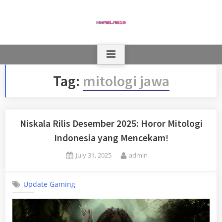
Skip
to
content
Tag:
mitologi jawa
Niskala Rilis Desember 2025: Horor Mitologi
Indonesia yang Mencekam!
Posted
By
July 31, 2025
admin
on
Update Gaming