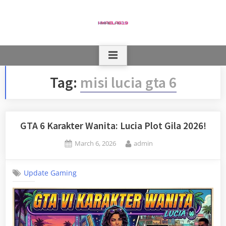
Skip
to
content
Tag:
misi lucia gta 6
GTA 6 Karakter Wanita: Lucia Plot Gila 2026!
Posted
By
March 6, 2026
admin
on
Update Gaming