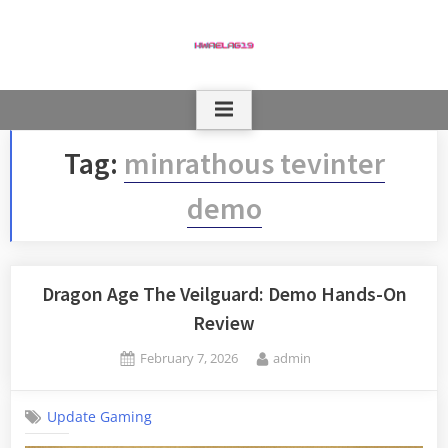
Skip
to
content
Tag:
minrathous tevinter
demo
Dragon Age The Veilguard: Demo Hands-On
Review
Posted
By
February 7, 2026
admin
on
Update Gaming