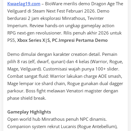
Kwaelag19.com
– BioWare merilis demo Dragon Age The
Veilguard di Steam Next Fest Februari 2026. Demo
berdurasi 2 jam eksplorasi Minrathous, Tevinter
Imperium. Review hands-on ungkap gameplay action
RPG next-gen revolusioner. Rilis penuh akhir 2026 untuk
PS5,
Xbox Series X|S, PC.Impresi Pertama Demo
Demo dimulai dengan karakter creation detail. Pemain
pilih 8 ras (elf, dwarf, qunari) dan 4 kelas (Warrior, Rogue,
Mage, Veilguard). Customisasi wajah punya 100+ slider.
Combat sangat fluid: Warrior lakukan charge AOE smash,
Mage lempar ice shard chain, Rogue gunakan dual dagger
parkour. Boss fight melawan Venatori magister dengan
phase shield break.
Gameplay Highlights
Open world hub Minrathous penuh NPC dinamis.
Companion system rekrut Lucanis (Rogue Antebellum),