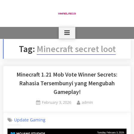
Skip
to
content
Tag:
Minecraft secret loot
Minecraft 1.21 Mob Vote Winner Secrets:
Rahasia Tersembunyi yang Mengubah
Gameplay!
Posted
By
February 3, 2026
admin
on
Update Gaming