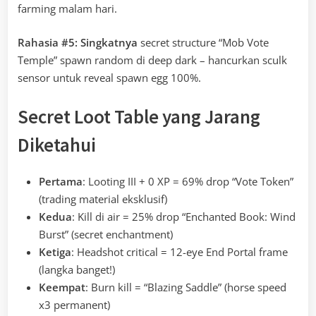
farming malam hari.
Rahasia #5:
Singkatnya
secret structure “Mob Vote
Temple” spawn random di deep dark – hancurkan sculk
sensor untuk reveal spawn egg 100%.
Secret Loot Table yang Jarang
Diketahui
Pertama
: Looting III + 0 XP = 69% drop “Vote Token”
(trading material eksklusif)
Kedua
: Kill di air = 25% drop “Enchanted Book: Wind
Burst” (secret enchantment)
Ketiga
: Headshot critical = 12-eye End Portal frame
(langka banget!)
Keempat
: Burn kill = “Blazing Saddle” (horse speed
x3 permanent)