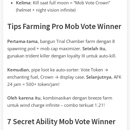
Kelima
: Kill saat full moon = “Mob Vote Crown”
(helmet + night vision infinite)
Tips Farming Pro Mob Vote Winner
Pertama-tama
, bangun Trial Chamber farm dengan 8
spawning pod + mob cap maximizer.
Setelah itu
,
gunakan trident killer dengan loyalty III untuk auto-kill.
Kemudian
, pipe loot ke auto-sorter: Vote Token →
enchanting fuel, Crown → display case.
Selanjutnya
, AFK
24 jam = 500+ token/jam!
Oleh karena itu
, kombinasikan dengan breeze farm
untuk wind charge infinite – combo terkuat 1.21!
7 Secret Ability Mob Vote Winner