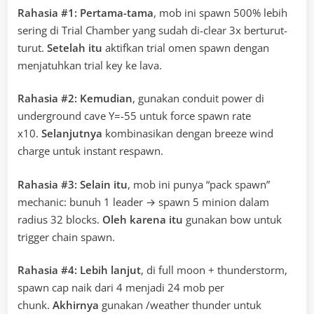
Rahasia #1:
Pertama-tama
, mob ini spawn 500% lebih
sering di Trial Chamber yang sudah di-clear 3x berturut-
turut.
Setelah itu
aktifkan trial omen spawn dengan
menjatuhkan trial key ke lava.
Rahasia #2:
Kemudian
, gunakan conduit power di
underground cave Y=-55 untuk force spawn rate
x10.
Selanjutnya
kombinasikan dengan breeze wind
charge untuk instant respawn.
Rahasia #3:
Selain itu
, mob ini punya “pack spawn”
mechanic: bunuh 1 leader → spawn 5 minion dalam
radius 32 blocks.
Oleh karena itu
gunakan bow untuk
trigger chain spawn.
Rahasia #4:
Lebih lanjut
, di full moon + thunderstorm,
spawn cap naik dari 4 menjadi 24 mob per
chunk.
Akhirnya
gunakan /weather thunder untuk