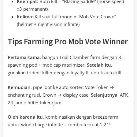
Keempat
: Burn kill = “Blazing Saddle” (horse speed
x3 permanent)
Kelima
: Kill saat full moon = “Mob Vote Crown”
(helmet + night vision infinite)
Tips Farming Pro Mob Vote Winner
Pertama-tama
, bangun Trial Chamber farm dengan 8
spawning pod + mob cap maximizer.
Setelah itu
,
gunakan trident killer dengan loyalty III untuk auto-kill.
Kemudian
, pipe loot ke auto-sorter: Vote Token →
enchanting fuel, Crown → display case.
Selanjutnya
, AFK
24 jam = 500+ token/jam!
Oleh karena itu
, kombinasikan dengan breeze farm
untuk wind charge infinite – combo terkuat 1.21!