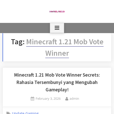
Skip
to
content
Tag:
Minecraft 1.21 Mob Vote
Winner
Minecraft 1.21 Mob Vote Winner Secrets:
Rahasia Tersembunyi yang Mengubah
Gameplay!
Posted
By
February 3, 2026
admin
on
Update Gaming