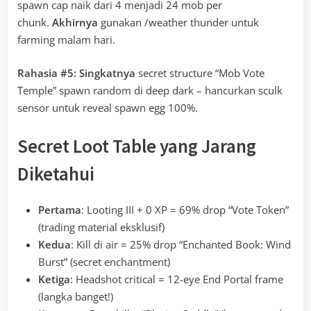
spawn cap naik dari 4 menjadi 24 mob per
chunk.
Akhirnya
gunakan /weather thunder untuk
farming malam hari.
Rahasia #5:
Singkatnya
secret structure “Mob Vote
Temple” spawn random di deep dark – hancurkan sculk
sensor untuk reveal spawn egg 100%.
Secret Loot Table yang Jarang
Diketahui
Pertama
: Looting III + 0 XP = 69% drop “Vote Token”
(trading material eksklusif)
Kedua
: Kill di air = 25% drop “Enchanted Book: Wind
Burst” (secret enchantment)
Ketiga
: Headshot critical = 12-eye End Portal frame
(langka banget!)