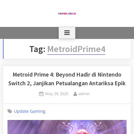
Skip
to
content
Tag:
MetroidPrime4
Metroid Prime 4: Beyond Hadir di Nintendo
Switch 2, Janjikan Petualangan Antariksa Epik
Posted
By
May 29, 2025
admin
on
Update Gaming