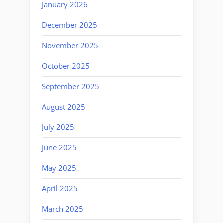
January 2026
December 2025
November 2025
October 2025
September 2025
August 2025
July 2025
June 2025
May 2025
April 2025
March 2025