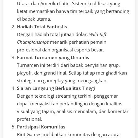
Utara, dan Amerika Latin. Sistem kualifikasi yang
ketat memastikan hanya tim terbaik yang bertanding
di babak utama.
Hadiah Total Fantastis
Dengan hadiah total jutaan dolar,
Wild Rift
Championships
menarik perhatian pemain
profesional dan organisasi esports besar.
Format Turnamen yang Dinamis
Turnamen ini terdiri dari babak penyisihan grup,
playoff, dan grand final. Setiap tahap menghadirkan
strategi dan gameplay yang menegangkan.
Siaran Langsung Berkualitas Tinggi
Dengan teknologi streaming terkini, penggemar
dapat menyaksikan pertandingan dengan kualitas
visual yang tajam, analisis mendalam, dan komentar
profesional.
Partisipasi Komunitas
Riot Games melibatkan komunitas dengan acara