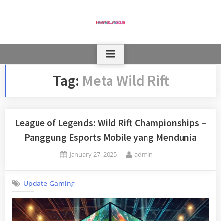
Skip
to
content
Tag:
Meta Wild Rift
League of Legends: Wild Rift Championships –
Panggung Esports Mobile yang Mendunia
Posted
By
January 27, 2025
admin
on
Update Gaming