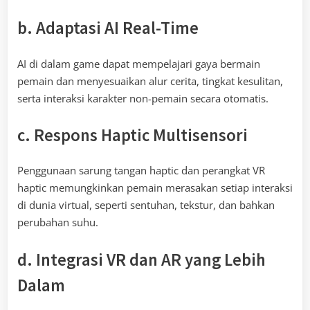
b. Adaptasi AI Real-Time
AI di dalam game dapat mempelajari gaya bermain
pemain dan menyesuaikan alur cerita, tingkat kesulitan,
serta interaksi karakter non-pemain secara otomatis.
c. Respons Haptic Multisensori
Penggunaan sarung tangan haptic dan perangkat VR
haptic memungkinkan pemain merasakan setiap interaksi
di dunia virtual, seperti sentuhan, tekstur, dan bahkan
perubahan suhu.
d. Integrasi VR dan AR yang Lebih
Dalam