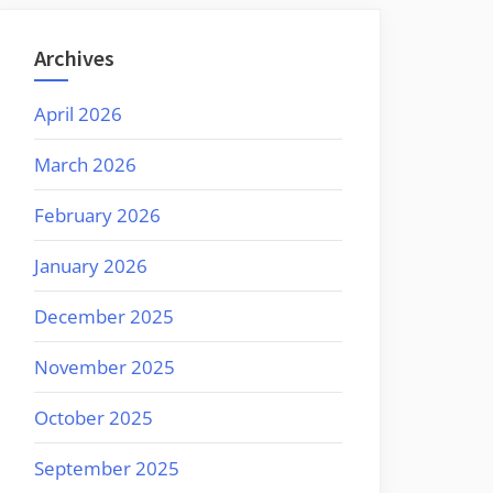
Archives
April 2026
March 2026
February 2026
January 2026
December 2025
November 2025
October 2025
September 2025