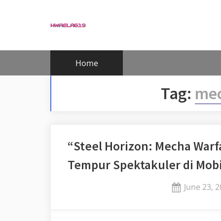
Skip
to
content
Home
Tag:
mec
“Steel Horizon: Mecha Warf
Tempur Spektakuler di Mob
Posted
June 23, 
on