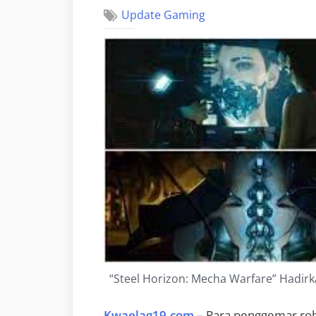
Update Gaming
“Steel Horizon: Mecha Warfare” Hadirk
Kwaelag19.com
– Para penggemar robo