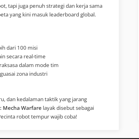
, tapi juga penuh strategi dan kerja sama
 beta yang kini masuk leaderboard global.
ih dari 100 misi
n secara real-time
aksasa dalam mode tim
guasai zona industri
, dan kedalaman taktik yang jarang
n: Mecha Warfare
layak disebut sebagai
ecinta robot tempur wajib coba!