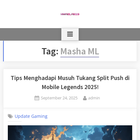
Skip
to
content
Tag:
Masha ML
Tips Menghadapi Musuh Tukang Split Push di
Mobile Legends 2025!
Posted
By
September 24, 2025
admin
on
Update Gaming