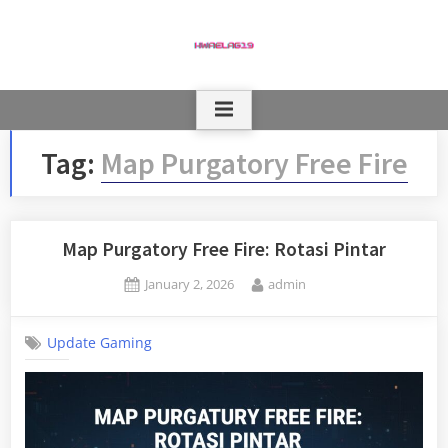
Skip
to
content
Tag:
Map Purgatory Free Fire
Map Purgatory Free Fire: Rotasi Pintar
Posted
By
January 2, 2026
admin
on
Update Gaming