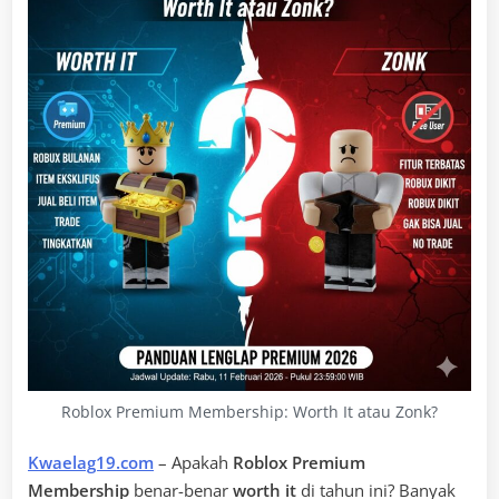
Roblox Premium Membership: Worth It atau Zonk?
Kwaelag19.com
– Apakah
Roblox Premium
Membership
benar-benar
worth it
di tahun ini? Banyak