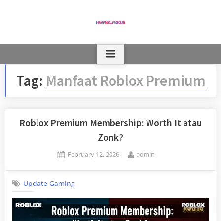
Skip
to
content
Tag:
Manfaat Roblox Premium
Roblox Premium Membership: Worth It atau
Zonk?
Posted
By
February 12, 2026
admin
on
Update Gaming