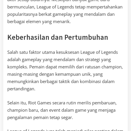
bermunculan, League of Legends tetap mempertahankan
popularitasnya berkat gameplay yang mendalam dan
berbagai elemen yang menarik.
Keberhasilan dan Pertumbuhan
Salah satu faktor utama kesuksesan League of Legends
adalah gameplay yang mendalam dan strategi yang
kompleks. Pemain dapat memilih dari ratusan champion,
masing-masing dengan kemampuan unik, yang
memungkinkan berbagai taktik dan kombinasi dalam
pertandingan.
Selain itu, Riot Games secara rutin merilis pembaruan,
champion baru, dan event dalam game yang menjaga
pengalaman pemain tetap segar.