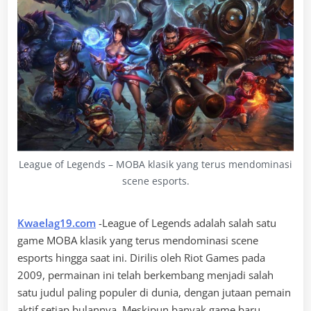
League of Legends – MOBA klasik yang terus mendominasi
scene esports.
Kwaelag19.com
-League of Legends adalah salah satu
game MOBA klasik yang terus mendominasi scene
esports hingga saat ini. Dirilis oleh Riot Games pada
2009, permainan ini telah berkembang menjadi salah
satu judul paling populer di dunia, dengan jutaan pemain
aktif setiap bulannya. Meskipun banyak game baru