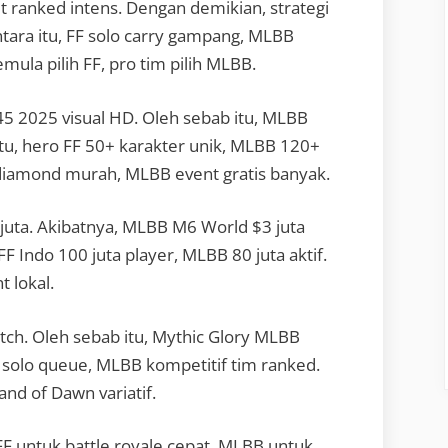
 ranked intens. Dengan demikian, strategi
ntara itu, FF solo carry gampang, MLBB
mula pilih FF, pro tim pilih MLBB.
45 2025 visual HD. Oleh sebab itu, MLBB
n itu, hero FF 50+ karakter unik, MLBB 120+
F diamond murah, MLBB event gratis banyak.
2 juta. Akibatnya, MLBB M6 World $3 juta
F Indo 100 juta player, MLBB 80 juta aktif.
 lokal.
utch. Oleh sebab itu, Mythic Glory MLBB
ai solo queue, MLBB kompetitif tim ranked.
nd of Dawn variatif.
 FF untuk battle royale cepat, MLBB untuk