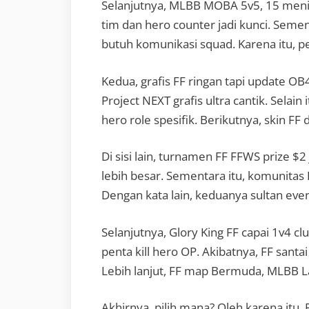
Selanjutnya, MLBB MOBA 5v5, 15 menit
tim dan hero counter jadi kunci. Seme
butuh komunikasi squad. Karena itu, pe
Kedua, grafis FF ringan tapi update OB
Project NEXT grafis ultra cantik. Selai
hero role spesifik. Berikutnya, skin F
Di sisi lain, turnamen FF FFWS prize $
lebih besar. Sementara itu, komunitas F
Dengan kata lain, keduanya sultan event
Selanjutnya, Glory King FF capai 1v4 cl
penta kill hero OP. Akibatnya, FF sant
Lebih lanjut, FF map Bermuda, MLBB La
Akhirnya, pilih mana? Oleh karena itu,