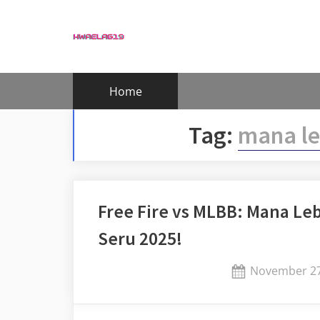
Skip
to
content
Home
Tag:
mana le
Free Fire vs MLBB: Mana Leb
Seru 2025!
Posted
November 27
on