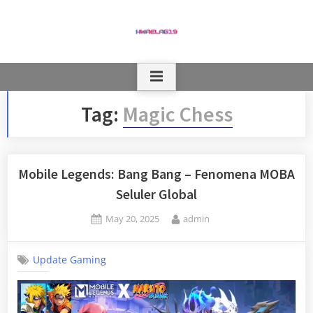
Skip
to
content
Tag:
Magic Chess
Mobile Legends: Bang Bang – Fenomena MOBA
Seluler Global
Posted
By
May 20, 2025
admin
on
Update Gaming