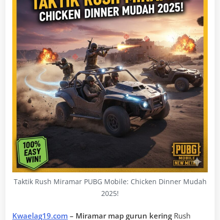
Taktik Rush Miramar PUBG Mobile: Chicken Dinner Mudah
2025!
Kwaelag19.com
– Miramar map gurun kering
Rush