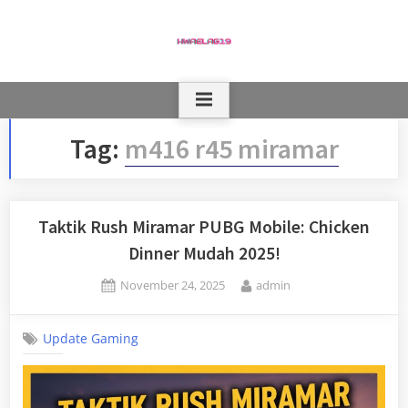
Skip
to
content
Tag:
m416 r45 miramar
Taktik Rush Miramar PUBG Mobile: Chicken
Dinner Mudah 2025!
Posted
By
November 24, 2025
admin
on
Update Gaming