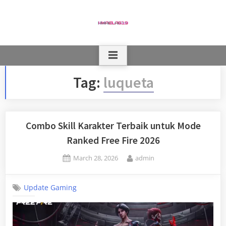
Skip
to
content
Tag:
luqueta
Combo Skill Karakter Terbaik untuk Mode
Ranked Free Fire 2026
Posted
By
March 28, 2026
admin
on
Update Gaming