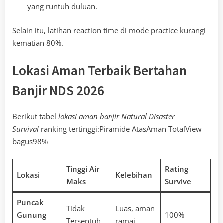
yang runtuh duluan.
Selain itu, latihan reaction time di mode practice kurangi
kematian 80%.
Lokasi Aman Terbaik Bertahan
Banjir NDS 2026
Berikut tabel
lokasi aman banjir Natural Disaster
Survival
ranking tertinggi:Piramide AtasAman TotalView
bagus98%
Tinggi Air
Rating
Lokasi
Kelebihan
Maks
Survive
Puncak
Tidak
Luas, aman
Gunung
100%
Tersentuh
ramai