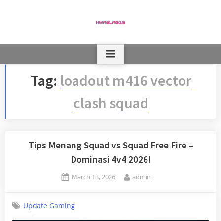
Skip
to
content
Tag:
loadout m416 vector
clash squad
Tips Menang Squad vs Squad Free Fire –
Dominasi 4v4 2026!
Posted
By
March 13, 2026
admin
on
Update Gaming