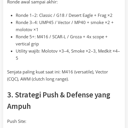
Ronde awal sampai akhir:
Ronde 1–2: Classic / G18 / Desert Eagle + Frag ×2
Ronde 3–4: UMP45 / Vector / MP40 + smoke ×2 +
molotov ×1
Ronde 5+: M416 / SCAR-L / Groza + 4x scope +
vertical grip
Utility wajib: Molotov ×3–4, Smoke ×2–3, Medkit ×4–
5
Senjata paling kuat saat ini: M416 (versatile), Vector
(CQC), AWM (clutch long range).
3. Strategi Push & Defense yang
Ampuh
Push Site: