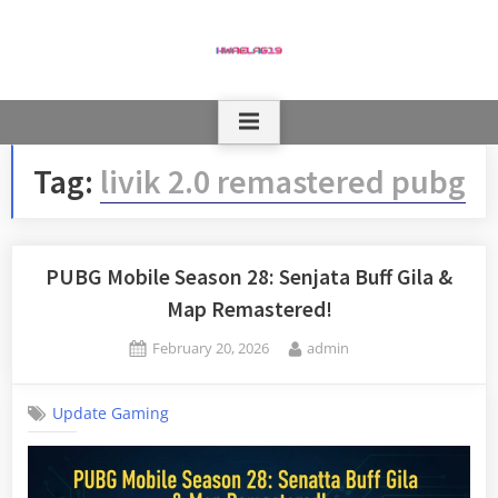
Skip
to
content
Tag:
livik 2.0 remastered pubg
PUBG Mobile Season 28: Senjata Buff Gila &
Map Remastered!
Posted
By
February 20, 2026
admin
on
Update Gaming