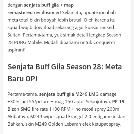
dengan
senjata buff gila
+
map
remastered
revolusioner! Selain itu, update ini ubah
meta total bikin booyah lebih brutal. Oleh karena itu,
squad wajib download sekarang agar kuasai ranked
Sultan. Pertama-tama, yuk simak detail lengkap Season
28 PUBG Mobile. Mudah dipahami untuk Conqueror
aspirant!
Senjata Buff Gila Season 28: Meta
Baru OP!
Pertama-tama,
senjata buff gila
M249 LMG
damage
+30% jadi 55/peluru + mag 150 auto. Selanjutnya,
PP-19
Bizon SMG
fire rate 1100 RPM + no recoil spray 200m.
Akibatnya, M249 wipe squad Erangel 2.0 endgame instan.
Bahkan, skin M249 Golden Lebaran efek ketupat spray.