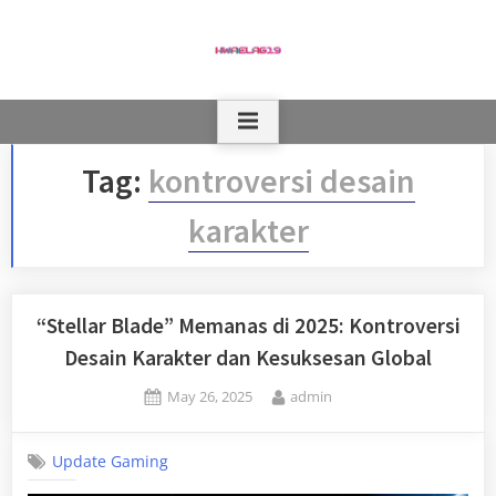
Skip
to
content
Tag:
kontroversi desain
karakter
“Stellar Blade” Memanas di 2025: Kontroversi
Desain Karakter dan Kesuksesan Global
Posted
By
May 26, 2025
admin
on
Update Gaming