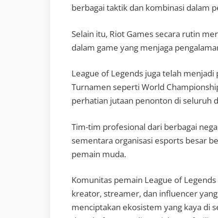
berbagai taktik dan kombinasi dalam p
Selain itu, Riot Games secara rutin m
dalam game yang menjaga pengalaman
League of Legends juga telah menjadi p
Turnamen seperti World Championship 
perhatian jutaan penonton di seluruh d
Tim-tim profesional dari berbagai nega
sementara organisasi esports besar b
pemain muda.
Komunitas pemain League of Legends 
kreator, streamer, dan influencer yan
menciptakan ekosistem yang kaya di se