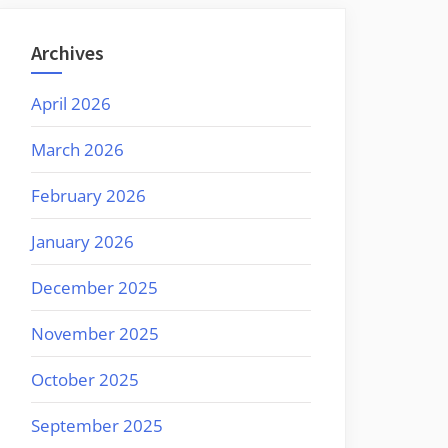
Archives
April 2026
March 2026
February 2026
January 2026
December 2025
November 2025
October 2025
September 2025