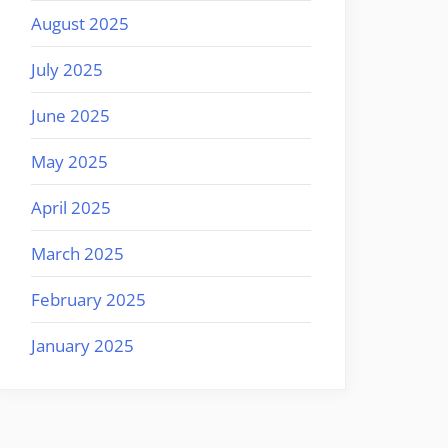
August 2025
July 2025
June 2025
May 2025
April 2025
March 2025
February 2025
January 2025