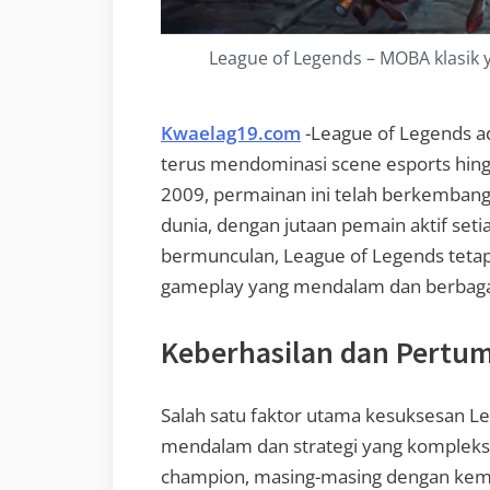
League of Legends – MOBA klasik 
Kwaelag19.com
-League of Legends a
terus mendominasi scene esports hingga
2009, permainan ini telah berkembang m
dunia, dengan jutaan pemain aktif se
bermunculan, League of Legends teta
gameplay yang mendalam dan berbaga
Keberhasilan dan Pertu
Salah satu faktor utama kesuksesan L
mendalam dan strategi yang kompleks.
champion, masing-masing dengan ke