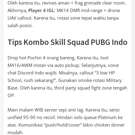
Oleh karena itu, revives aman + frag grenade clear room.
Akhirnya,
Player 4 IGL
: MK14 DMR mid-range + drone
UAV callout. Karena itu, rotasi zone tepat waktu tanpa
salah posisi.
Tips Kombo Skill Squad PUBG Indo
Drop hot Pochin 4 orang bareng. Karena itu, loot
M416/AWM instan via auto pickup. Selanjutnya, voice
chat Discord Indo wajib. Misalnya, callout “3 low HP
School, rush sekarang!”. Gunakan smoke rotasi Military
Base. Oleh karena itu, third party squad fight zone tengah
OP.
Main malam WIB server sepi anti lag. Karena itu, sensi
unified 95-90 no recoil. Hindari solo queue Platinum ke
atas. Komunikasi “push/hold/cover” bikin chicken dinner
mudah.