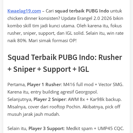
Kwaelag19.com
– Cari
squad terbaik PUBG Indo
untuk
chicken dinner konsisten? Update Erangel 2.0 2026 bikin
kombo skill tim jadi kunci utama. Oleh karena itu, fokus
rusher, sniper, support, dan IGL solid. Selain itu, win rate
naik 80%. Mari simak formasi OP!
Squad Terbaik PUBG Indo: Rusher
+ Sniper + Support + IGL
Pertama,
Player 1 Rusher
: M416 full mod + Vector SMG.
Karena itu, entry building agresif Georgopol.
Selanjutnya,
Player 2 Sniper
: AWM 8x + Kar98k backup.
Misalnya, cover dari rooftop Pochin. Akibatnya, pick off
musuh jarak jauh mudah.
Selain itu,
Player 3 Support
: Medkit spam + UMP45 CQC.