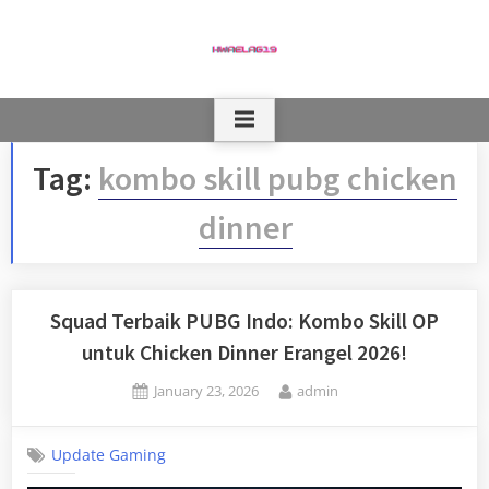
Skip
to
content
Tag:
kombo skill pubg chicken
dinner
Squad Terbaik PUBG Indo: Kombo Skill OP
untuk Chicken Dinner Erangel 2026!
Posted
By
January 23, 2026
admin
on
Update Gaming