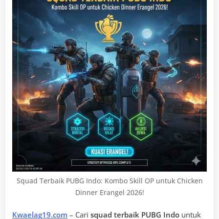
Squad Terbaik PUBG Indo: Kombo Skill OP untuk Chicken
Dinner Erangel 2026!
Kwaelag19.com
– Cari
squad terbaik PUBG Indo
untuk