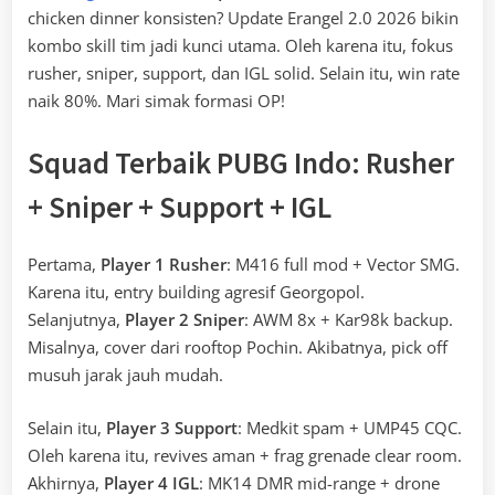
chicken dinner konsisten? Update Erangel 2.0 2026 bikin
kombo skill tim jadi kunci utama. Oleh karena itu, fokus
rusher, sniper, support, dan IGL solid. Selain itu, win rate
naik 80%. Mari simak formasi OP!
Squad Terbaik PUBG Indo: Rusher
+ Sniper + Support + IGL
Pertama,
Player 1 Rusher
: M416 full mod + Vector SMG.
Karena itu, entry building agresif Georgopol.
Selanjutnya,
Player 2 Sniper
: AWM 8x + Kar98k backup.
Misalnya, cover dari rooftop Pochin. Akibatnya, pick off
musuh jarak jauh mudah.
Selain itu,
Player 3 Support
: Medkit spam + UMP45 CQC.
Oleh karena itu, revives aman + frag grenade clear room.
Akhirnya,
Player 4 IGL
: MK14 DMR mid-range + drone