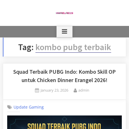
Skip
to
content
Tag:
kombo pubg terbaik
Squad Terbaik PUBG Indo: Kombo Skill OP
untuk Chicken Dinner Erangel 2026!
Posted
By
January 23, 2026
admin
on
Update Gaming