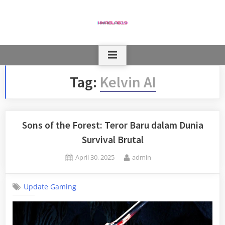
Skip
to
content
Tag:
Kelvin AI
Sons of the Forest: Teror Baru dalam Dunia
Survival Brutal
Posted
By
April 30, 2025
admin
on
Update Gaming