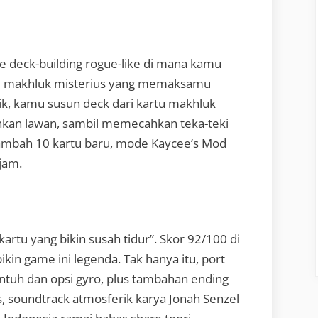
e deck-building rogue-like di mana kamu
hy, makhluk misterius yang memaksamu
k, kamu susun deck dari kartu makhluk
lahkan lawan, sambil memecahkan teka-teki
n nambah 10 kartu baru, mode Kaycee’s Mod
ajam.
rtu yang bikin susah tidur”. Skor 92/100 di
bikin game ini legenda. Tak hanya itu, port
ntuh dan opsi gyro, plus tambahan ending
s, soundtrack atmosferik karya Jonah Senzel