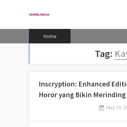
Skip
to
content
Home
Tag:
Ka
Inscryption: Enhanced Editi
Horor yang Bikin Merinding
Posted
May 10, 2
on