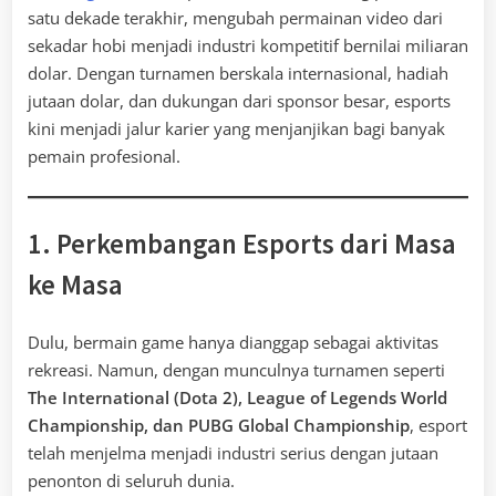
satu dekade terakhir, mengubah permainan video dari
sekadar hobi menjadi industri kompetitif bernilai miliaran
dolar. Dengan turnamen berskala internasional, hadiah
jutaan dolar, dan dukungan dari sponsor besar, esports
kini menjadi jalur karier yang menjanjikan bagi banyak
pemain profesional.
1. Perkembangan Esports dari Masa
ke Masa
Dulu, bermain game hanya dianggap sebagai aktivitas
rekreasi. Namun, dengan munculnya turnamen seperti
The International (Dota 2), League of Legends World
Championship, dan PUBG Global Championship
, esport
telah menjelma menjadi industri serius dengan jutaan
penonton di seluruh dunia.