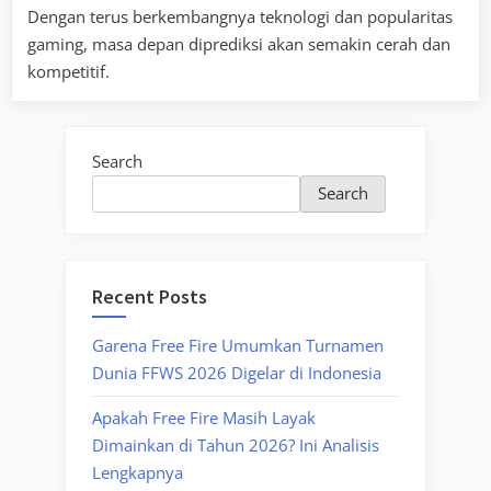
Dengan terus berkembangnya teknologi dan popularitas
gaming, masa depan diprediksi akan semakin cerah dan
kompetitif.
Search
Search
Recent Posts
Garena Free Fire Umumkan Turnamen
Dunia FFWS 2026 Digelar di Indonesia
Apakah Free Fire Masih Layak
Dimainkan di Tahun 2026? Ini Analisis
Lengkapnya