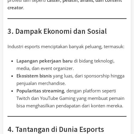
profesi lain seperti
caster, pelatih, analis, dan content
creator
.
3. Dampak Ekonomi dan Sosial
Industri esports menciptakan banyak peluang, termasuk:
Lapangan pekerjaan baru
di bidang teknologi,
media, dan event organizer.
Ekosistem bisnis
yang luas, dari sponsorship hingga
penjualan merchandise.
Popularitas streaming
, dengan platform seperti
Twitch dan YouTube Gaming yang membuat pemain
bisa menghasilkan pendapatan dari konten mereka.
4. Tantangan di Dunia Esports