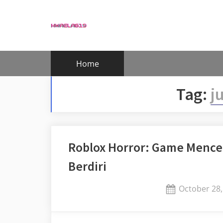
Skip
to
content
Home
Tag:
j
Roblox Horror: Game Mence
Berdiri
Posted
October 28,
on