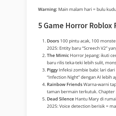
Warning:
Main malam hari = bulu kudu
5 Game Horror Roblox
Doors
100 pintu acak, 100 monste
2025: Entity baru “Screech V2” yan
The Mimic
Horror Jepang: ikuti ce
baru rilis teka-teki lebih sulit, mon
Piggy
Infeksi zombie babi: lari da
“Infection Night” dengan AI lebih a
Rainbow Friends
Warna-warni tap
taman bermain terkutuk. Chapter 
Dead Silence
Hantu Mary di rumah 
2025: Voice detection berisik = mat