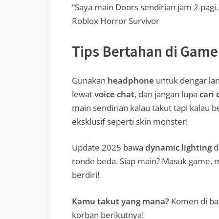
“Saya main Doors sendirian jam 2 pagi
Roblox Horror Survivor
Tips Bertahan di Game
Gunakan
headphone
untuk dengar la
lewat
voice chat
, dan jangan lupa
cari 
main sendirian kalau takut tapi kalau b
eksklusif seperti skin monster!
Update 2025 bawa
dynamic lighting
d
ronde beda. Siap main? Masuk game, m
berdiri!
Kamu takut yang mana?
Komen di baw
korban berikutnya!