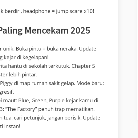
k berdiri, headphone = jump scare x10!
 Paling Mencekam 2025
r unik. Buka pintu = buka neraka. Update
g kejar di kegelapan!
rita hantu di sekolah terkutuk. Chapter 5
ster lebih pintar.
ri Piggy di map rumah sakit gelap. Mode baru:
gresif.
i maut: Blue, Green, Purple kejar kamu di
3: “The Factory” penuh trap mematikan.
tua: cari petunjuk, jangan berisik! Update
i instan!