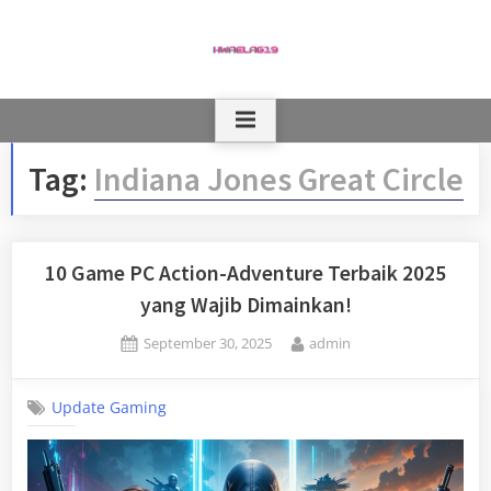
Skip
to
content
Tag:
Indiana Jones Great Circle
10 Game PC Action-Adventure Terbaik 2025
yang Wajib Dimainkan!
Posted
By
September 30, 2025
admin
on
Update Gaming