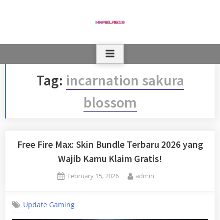
Skip
to
content
Tag:
incarnation sakura
blossom
Free Fire Max: Skin Bundle Terbaru 2026 yang
Wajib Kamu Klaim Gratis!
Posted
By
February 15, 2026
admin
on
Update Gaming