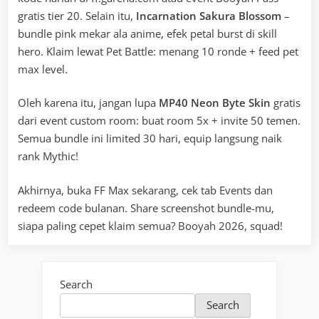
gratis tier 20. Selain itu,
Incarnation Sakura Blossom
–
bundle pink mekar ala anime, efek petal burst di skill
hero. Klaim lewat Pet Battle: menang 10 ronde + feed pet
max level.
Oleh karena itu, jangan lupa
MP40 Neon Byte Skin
gratis
dari event custom room: buat room 5x + invite 50 temen.
Semua bundle ini limited 30 hari, equip langsung naik
rank Mythic!
Akhirnya, buka FF Max sekarang, cek tab Events dan
redeem code bulanan. Share screenshot bundle-mu,
siapa paling cepet klaim semua? Booyah 2026, squad!
Search
Search