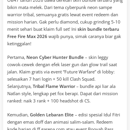
bikin mata melek. Dari tema cyberpunk neon sampe
warrior tribal, semuanya gratis lewat event redeem dan
mission harian. Gak perlu diamond, cukup grinding 5-10
menit sehari buat klaim full set! Ini
skin bundle terbaru
Free Fire Max 2026
wajib punya, simak caranya biar gak
ketinggalan!
Pertama,
Neon Cyber Hunter Bundle
– skin leggy
cowok-cewek dengan efek laser gun dan glow trail saat
jalan. Klaim gratis via event “Future Warfare” di lobby:
selesaikan 7 hari login + 50 kill Clash Squad.
Selanjutnya,
Tribal Flame Warrior
– bundle api liar ala
Natlan style, lengkap pet fox berapi. Dapat dari mission
ranked: naik 3 rank + 100 headshot di CS.
Kemudian,
Golden Lebaran Elite
– edisi spesial Idul Fitri
dengan emas doff dan animasi salim-salam. Redeem
kode harian di ff.garena.com atau event Booyah Pass