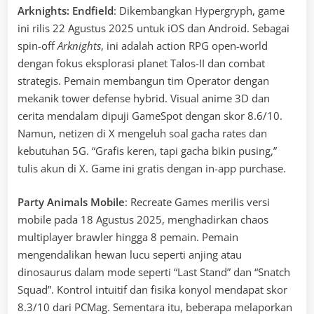
Arknights: Endfield
: Dikembangkan Hypergryph, game
ini rilis 22 Agustus 2025 untuk iOS dan Android. Sebagai
spin-off
Arknights
, ini adalah action RPG open-world
dengan fokus eksplorasi planet Talos-II dan combat
strategis. Pemain membangun tim Operator dengan
mekanik tower defense hybrid. Visual anime 3D dan
cerita mendalam dipuji GameSpot dengan skor 8.6/10.
Namun, netizen di X mengeluh soal gacha rates dan
kebutuhan 5G. “Grafis keren, tapi gacha bikin pusing,”
tulis akun di X. Game ini gratis dengan in-app purchase.
Party Animals Mobile
: Recreate Games merilis versi
mobile pada 18 Agustus 2025, menghadirkan chaos
multiplayer brawler hingga 8 pemain. Pemain
mengendalikan hewan lucu seperti anjing atau
dinosaurus dalam mode seperti “Last Stand” dan “Snatch
Squad”. Kontrol intuitif dan fisika konyol mendapat skor
8.3/10 dari PCMag. Sementara itu, beberapa melaporkan