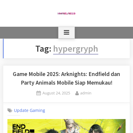
Skip
to
content
Tag:
hypergryph
Game Mobile 2025: Arknights: Endfield dan
Party Animals Mobile Siap Memukau!
Posted
By
August 24, 2025
admin
on
Update Gaming