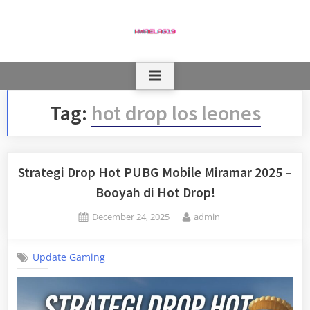
Skip
to
content
Tag:
hot drop los leones
Strategi Drop Hot PUBG Mobile Miramar 2025 –
Booyah di Hot Drop!
Posted
By
December 24, 2025
admin
on
Update Gaming